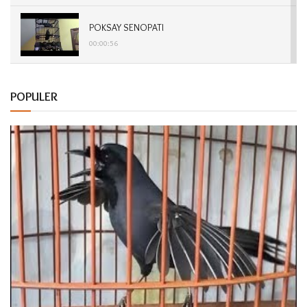
POKSAY SENOPATI
00:00:56
POKSAY DABOJAYA
POPULER
00:01:15
POKSAY SONTOJOYO
00:00:57