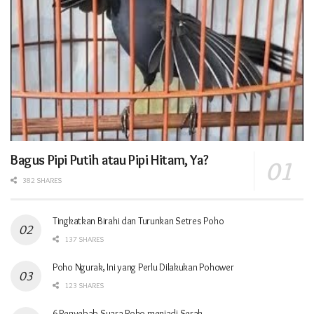
Bagus Pipi Putih atau Pipi Hitam, Ya?
382 SHARES
Tingkatkan Birahi dan Turunkan Setres Poho
137 SHARES
Poho Ngurak, Ini yang Perlu Dilakukan Pohower
123 SHARES
6 Penyebab Suara Poho menjadi Serak