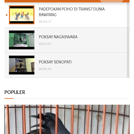
PADEPOKAN POHO DI TRANS7 DUNIA
BINATANG
00:04:17
POKSAY NAGASWARA
00:01:07
POKSAY SENOPATI
00:00:56
POKSAY DABOJAYA
POPULER
00:01:15
POKSAY SONTOJOYO
00:00:57