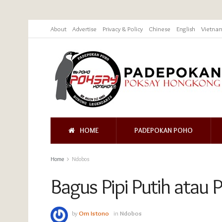
About
Advertise
Privacy & Policy
Chinese
English
Vietna
HOME
PADEPOKAN POHO
Home
Ndobos
Bagus Pipi Putih atau P
by
Om Istono
in
Ndobos