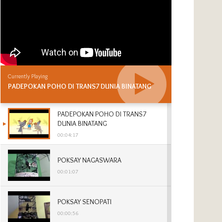
Currently Playing
PADEPOKAN POHO DI TRANS7 DUNIA BINATANG
PADEPOKAN POHO DI TRANS7
DUNIA BINATANG
00:04:17
POKSAY NAGASWARA
00:01:07
POKSAY SENOPATI
00:00:56