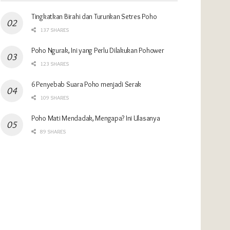
Tingkatkan Birahi dan Turunkan Setres Poho
137 SHARES
Poho Ngurak, Ini yang Perlu Dilakukan Pohower
123 SHARES
6 Penyebab Suara Poho menjadi Serak
109 SHARES
Poho Mati Mendadak, Mengapa? Ini Ulasanya
89 SHARES