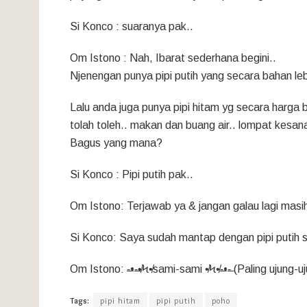
Si Konco : suaranya pak..
Om Istono : Nah, Ibarat sederhana begini..
Njenengan punya pipi putih yang secara bahan lebi
Lalu anda juga punya pipi hitam yg secara harga b
tolah toleh.. makan dan buang air.. lompat kesan
Bagus yang mana?
Si Konco : Pipi putih pak..
Om Istono: Terjawab ya & jangan galau lagi mas
Si Konco: Saya sudah mantap dengan pipi putih s
Om Istono: -̶̶•-̶̶•̸Ϟ•̸sami-sami •̸Ϟ•̸-̶̶•-̶ (Paling uju
Tags:
pipi hitam
pipi putih
poho