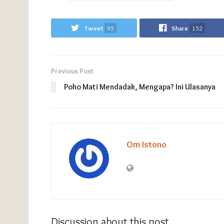
Tweet
95
Share
152
Previous Post
Poho Mati Mendadak, Mengapa? Ini Ulasanya
Om Istono
Discussion about this post