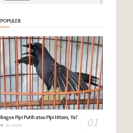
POKSAY DABOJAYA
POPULER
00:01:15
POKSAY SONTOJOYO
00:00:57
Bagus Pipi Putih atau Pipi Hitam, Ya?
381 SHARES