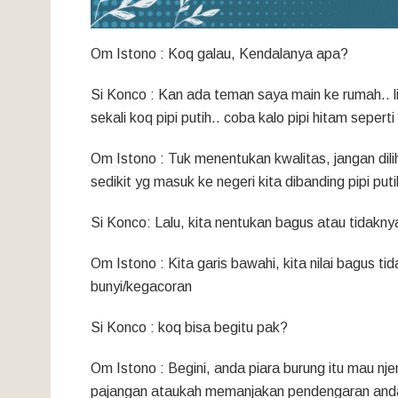
Om Istono : Koq galau, Kendalanya apa?
Si Konco : Kan ada teman saya main ke rumah.. li
sekali koq pipi putih.. coba kalo pipi hitam seperti
Om Istono : Tuk menentukan kwalitas, jangan dili
sedikit yg masuk ke negeri kita dibanding pipi puti
Si Konco: Lalu, kita nentukan bagus atau tidak
Om Istono : Kita garis bawahi, kita nilai bagus ti
bunyi/kegacoran
Si Konco : koq bisa begitu pak?
Om Istono : Begini, anda piara burung itu mau n
pajangan ataukah memanjakan pendengaran and