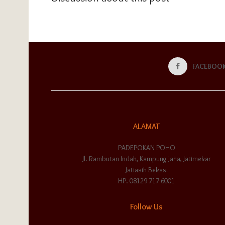
FACEBOO
ALAMAT
PADEPOKAN POHO
Jl. Rambutan Indah, Kampung Jaha, Jatimekar
Jatiasih Bekasi
HP. 08129 717 6001
Follow Us