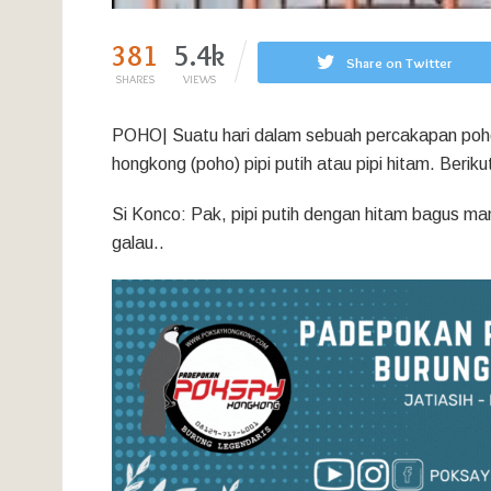
381
5.4k
Share on Twitter
SHARES
VIEWS
POHO| Suatu hari dalam sebuah percakapan po
hongkong (poho) pipi putih atau pipi hitam. Beri
Si Konco: Pak, pipi putih dengan hitam bagus man
galau..