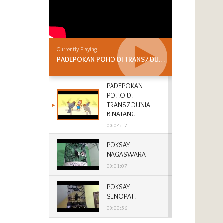
Currently Playing
PADEPOKAN POHO DI TRANS7 DUNIA BINATANG
PADEPOKAN
POHO DI
TRANS7 DUNIA
BINATANG
00:04:17
POKSAY
NAGASWARA
00:01:07
POKSAY
SENOPATI
00:00:56