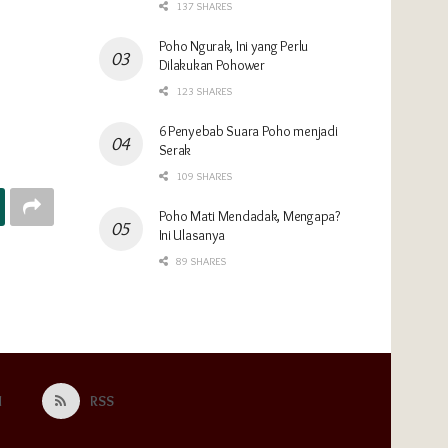
137 SHARES
Poho Ngurak, Ini yang Perlu
Dilakukan Pohower
123 SHARES
6 Penyebab Suara Poho menjadi
Serak
109 SHARES
Poho Mati Mendadak, Mengapa?
Ini Ulasanya
89 SHARES
M
RSS