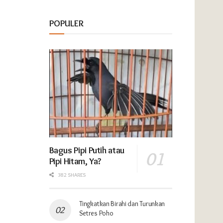
POKSAY
DABOJAYA
POPULER
00:01:15
POKSAY
SONTOJOYO
00:00:57
Bagus Pipi Putih atau
Pipi Hitam, Ya?
382 SHARES
Tingkatkan Birahi dan Turunkan
Setres Poho