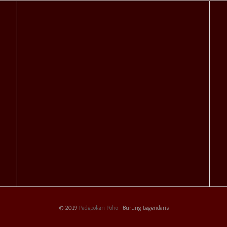
© 2019
Padepokan Poho
- Burung Legendaris