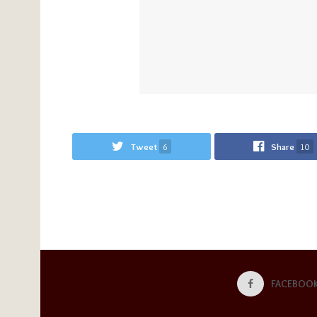
Tweet
6
Share
10
FACEBOO