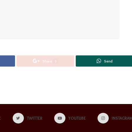
Share
3
Send
K
TWITTER
YOUTUBE
INSTAGRA