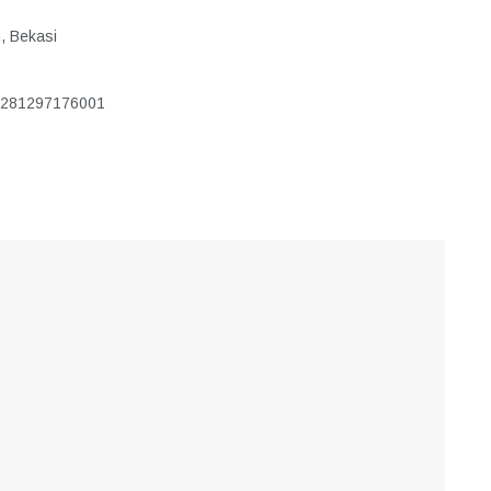
, Bekasi
6281297176001