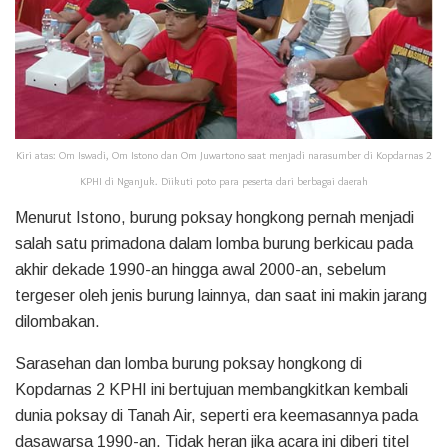
Kiri atas: Om Iswadi, Om Istono dan Om Juwartono saat menjadi narasumber di Kopdarnas 2
KPHI di Nganjuk. Diikuti poto para peserta dari berbagai daerah
Menurut Istono, burung poksay hongkong pernah menjadi
salah satu primadona dalam lomba burung berkicau pada
akhir dekade 1990-an hingga awal 2000-an, sebelum
tergeser oleh jenis burung lainnya, dan saat ini makin jarang
dilombakan.
Sarasehan dan lomba burung poksay hongkong di
Kopdarnas 2 KPHI ini bertujuan membangkitkan kembali
dunia poksay di Tanah Air, seperti era keemasannya pada
dasawarsa 1990-an. Tidak heran jika acara ini diberi titel