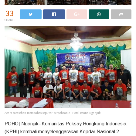
33
SHARES
Acara sarasehan membahas seputar perpohoan di Hotel Istana Nganjuk
POHO| Nganjuk–Komunitas Poksay Hongkong Indonesia
(KPHI) kembali menyelenggarakan Kopdar Nasional 2