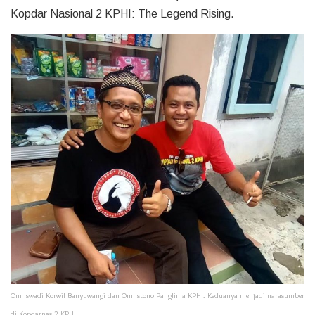
Kopdar Nasional 2 KPHI: The Legend Rising.
Om Iswadi Korwil Banyuwangi dan Om Istono Panglima KPHI. Keduanya menjadi narasumber
di Kopdarnas 2 KPHI