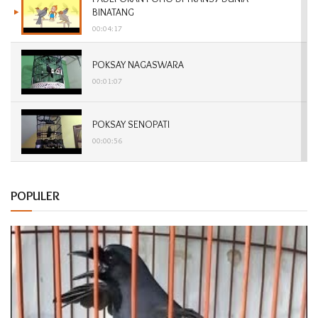
BINATANG
00:04:17
POKSAY NAGASWARA
00:01:07
POKSAY SENOPATI
00:00:56
POKSAY DABOJAYA
POPULER
00:01:15
POKSAY SONTOJOYO
00:00:57