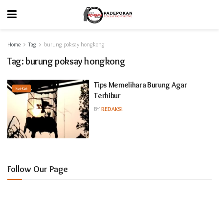
Home
Tag
burung poksay hongkong
Tag:
burung poksay hongkong
Tips Memelihara Burung Agar
Kiat-Kiat
Terhibur
BY
REDAKSI
Follow Our Page