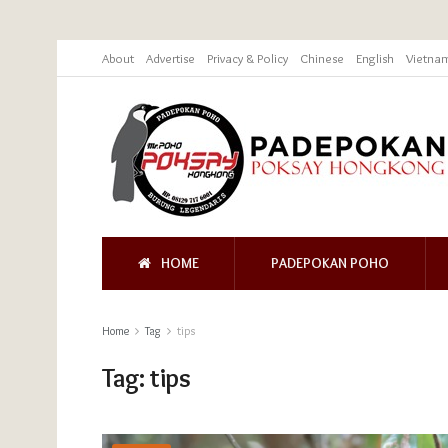
About
Advertise
Privacy & Policy
Chinese
English
Vietna
HOME
PADEPOKAN POHO
Home
Tag
tips
Tag:
tips