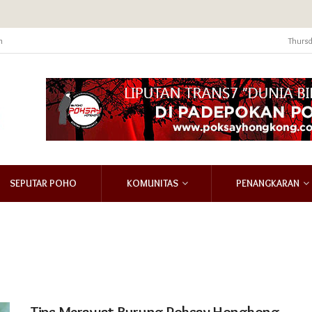
m
Thursd
SEPUTAR POHO
KOMUNITAS
PENANGKARAN