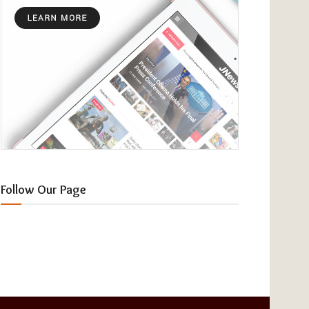
Follow Our Page