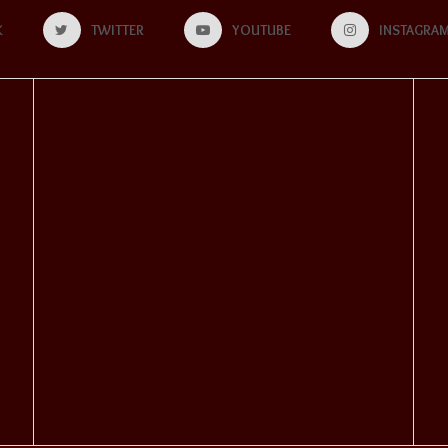
K
TWITTER
YOUTUBE
INSTAGRA