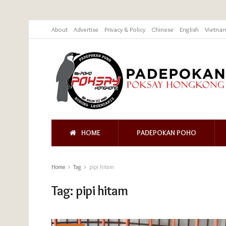
About
Advertise
Privacy & Policy
Chinese
English
Vietna
HOME
PADEPOKAN POHO
Home
Tag
pipi hitam
Tag:
pipi hitam