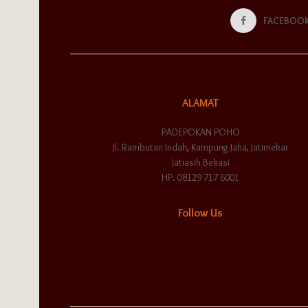
FACEBOO
ALAMAT
PADEPOKAN POHO
Jl. Rambutan Indah, Kampung Jaha, Jatimekar
Jatiasih Bekasi
HP. 08129 717 6001
Follow Us