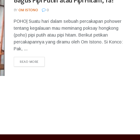
Bagus Pipi Putih atau Pipi Hitam, Ya?
BY
OM ISTONO
0
POHO| Suatu hari dalam sebuah percakapan pohower
tentang kegalauan mau meminang poksay hongkong
(poho) pipi putih atau pipi hitam. Berikut petikan
percakapannya yang diramu oleh Om Istono. Si Konco:
Pak, ...
READ MORE