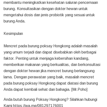
membantu meningkatkan kesehatan saluran pencernaan
burung. Konsultasikan dengan dokter hewan untuk
mengetahui dosis dan jenis probiotik yang sesuai untuk
burung Anda.
Kesimpulan
Mencret pada burung poksay Hongkong adalah masalah
yang umum terjadi dan dapat disebabkan oleh berbagai
faktor. Penting untuk menjaga kebersihan kandang,
memberikan makanan yang berkualitas, dan berkonsultasi
dengan dokter hewan jika mencret burung berlangsung
lama. Dengan perawatan yang baik, masalah mencret
pada burung poksay Hongkong dapat diatasi dan burung
Anda dapat kembali sehat dan bahagia. [Mr.Poho]
Anda butuh burung Poksay Hongkong? Silahkan hubungi
Kami https://wa.me/081297176001