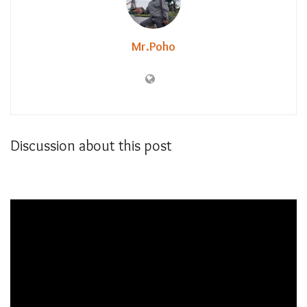
Mr.Poho
Discussion about this post