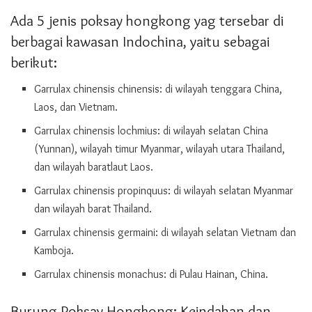
Ada 5 jenis poksay hongkong yag tersebar di
berbagai kawasan Indochina, yaitu sebagai
berikut:
Garrulax chinensis chinensis: di wilayah tenggara China,
Laos, dan Vietnam.
Garrulax chinensis lochmius: di wilayah selatan China
(Yunnan), wilayah timur Myanmar, wilayah utara Thailand,
dan wilayah baratlaut Laos.
Garrulax chinensis propinquus: di wilayah selatan Myanmar
dan wilayah barat Thailand.
Garrulax chinensis germaini: di wilayah selatan Vietnam dan
Kamboja.
Garrulax chinensis monachus: di Pulau Hainan, China.
Burung Poksay Hongkong: Keindahan dan