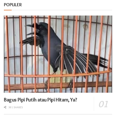
POKSAY DABOJAYA
POPULER
00:01:15
POKSAY SONTOJOYO
00:00:57
Bagus Pipi Putih atau Pipi Hitam, Ya?
381 SHARES