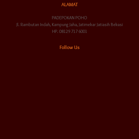
ALAMAT
PADEPOKAN POHO
Jl. Rambutan Indah, Kampung Jaha, Jatimekar Jatiasih Bekasi
HP. 08129 717 6001
Follow Us