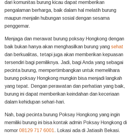
dari komunitas burung kicau dapat memberikan
pengalaman berharga, baik dalam hal melatih burung
maupun menjalin hubungan sosial dengan sesama
penggemar.
Menjaga dan merawat burung poksay Hongkong dengan
baik bukan hanya akan menghasilkan burung yang
sehat
dan berkualitas, tetapi juga akan memberikan kepuasan
tersendiri bagi pemiliknya. Jadi, bagi Anda yang sebagai
pecinta burung, mempertimbangkan untuk memelihara
burung poksay Hongkong mungkin bisa menjadi langkah
yang tepat. Dengan perawatan dan perhatian yang baik,
burung ini dapat memberikan keindahan dan keceriaan
dalam kehidupan sehari-hari.
Nah, bagi pecinta burung Poksay Hongkong yang ingin
memiliki burung ini bisa kontak admin Poksay Hongkong di
nomor
08129 717 6001
. Lokasi ada di Jatiasih Bekasi.