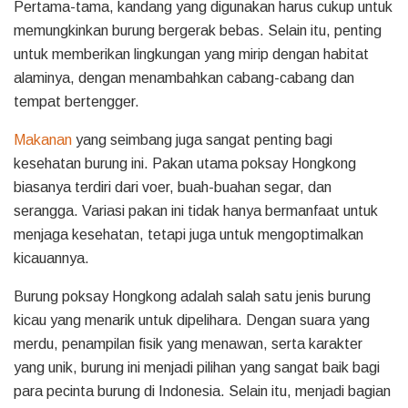
Pertama-tama, kandang yang digunakan harus cukup untuk
memungkinkan burung bergerak bebas. Selain itu, penting
untuk memberikan lingkungan yang mirip dengan habitat
alaminya, dengan menambahkan cabang-cabang dan
tempat bertengger.
Makanan
yang seimbang juga sangat penting bagi
kesehatan burung ini. Pakan utama poksay Hongkong
biasanya terdiri dari voer, buah-buahan segar, dan
serangga. Variasi pakan ini tidak hanya bermanfaat untuk
menjaga kesehatan, tetapi juga untuk mengoptimalkan
kicauannya.
Burung poksay Hongkong adalah salah satu jenis burung
kicau yang menarik untuk dipelihara. Dengan suara yang
merdu, penampilan fisik yang menawan, serta karakter
yang unik, burung ini menjadi pilihan yang sangat baik bagi
para pecinta burung di Indonesia. Selain itu, menjadi bagian