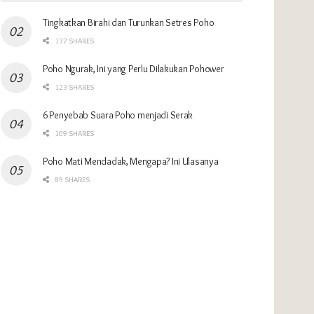
Tingkatkan Birahi dan Turunkan Setres Poho
137 SHARES
Poho Ngurak, Ini yang Perlu Dilakukan Pohower
123 SHARES
6 Penyebab Suara Poho menjadi Serak
109 SHARES
Poho Mati Mendadak, Mengapa? Ini Ulasanya
89 SHARES