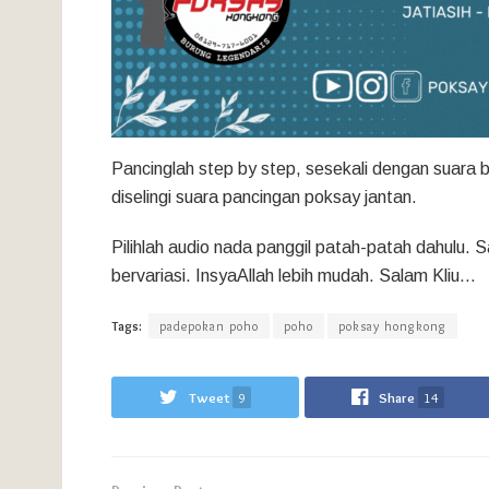
Pancinglah step by step, sesekali dengan suara b
diselingi suara pancingan poksay jantan.
Pilihlah audio nada panggil patah-patah dahulu.
bervariasi. InsyaAllah lebih mudah. Salam Kliu…
Tags:
padepokan poho
poho
poksay hongkong
Tweet
9
Share
14