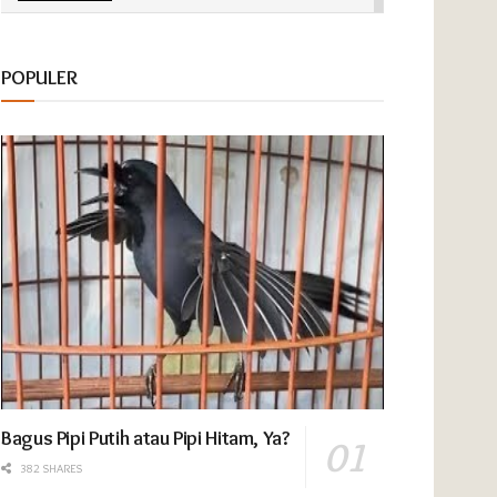
POKSAY DABOJAYA
POPULER
00:01:15
POKSAY SONTOJOYO
00:00:57
Bagus Pipi Putih atau Pipi Hitam, Ya?
382 SHARES