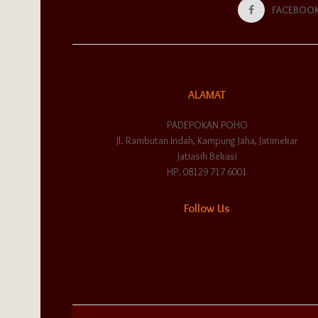
FACEBOO
ALAMAT
PADEPOKAN POHO
Jl. Rambutan Indah, Kampung Jaha, Jatimekar
Jatiasih Bekasi
HP. 08129 717 6001
Follow Us