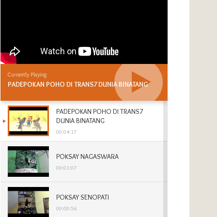
Currently Playing
PADEPOKAN POHO DI TRANS7 DUNIA BINATANG
PADEPOKAN POHO DI TRANS7
DUNIA BINATANG
00:04:17
POKSAY NAGASWARA
00:01:07
POKSAY SENOPATI
00:00:56