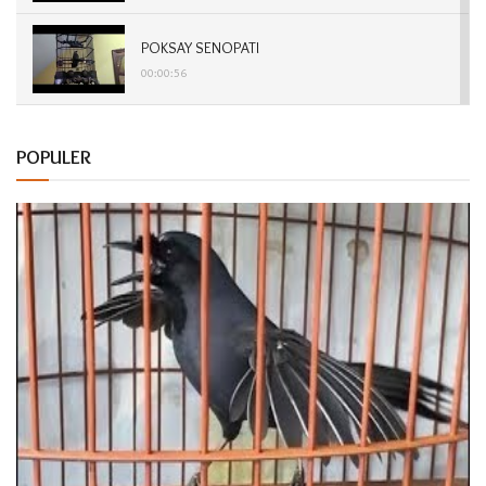
POKSAY SENOPATI
00:00:56
POKSAY DABOJAYA
POPULER
00:01:15
POKSAY SONTOJOYO
00:00:57